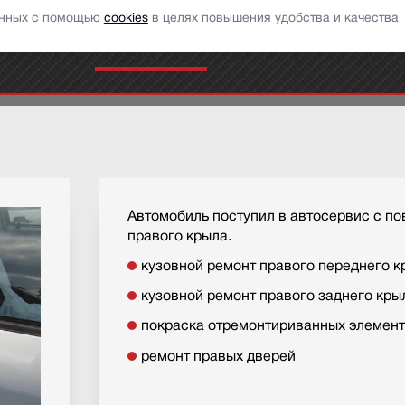
ставить сообщение
заказать обратный звонок
данных с помощью
cookies
в целях повышения удобства и качества
аши услуги
Портфолио
АвтоНовости
Отзыв
Автомобиль поступил в автосервис с по
правого крыла.
кузовной ремонт правого переднего к
кузовной ремонт правого заднего кры
покраска отремонтириванных элемен
ремонт правых дверей