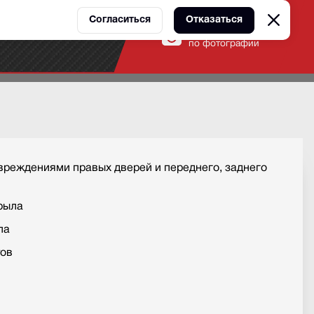
Согласиться
Отказаться
Оценка ремонта
ы
Контакты
по фотографии
вреждениями правых дверей и переднего, заднего
рыла
ла
тов