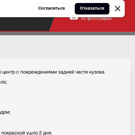
Согласиться
Отказаться
Оценка ремонта
ы
Контакты
по фотографии
 центр с повреждениями задней части кузова
ла;
одрм;
 покраской ушло 2 дня.