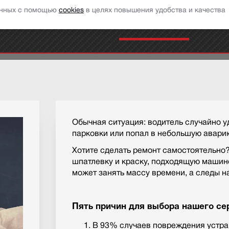
ставить сообщение
заказать обратный звонок
данных с помощью
cookies
в целях повышения удобства и качества
аши услуги
Портфолио
АвтоНовости
Отзыв
Обычная ситуация: водитель случайно у
парковки или попал в небольшую авари
Хотите сделать ремонт самостоятельно?
шпатлевку и краску, подходящую машин
может занять массу времени, а следы на
Пять причин для выбора нашего се
В 93% случаев повреждения устран